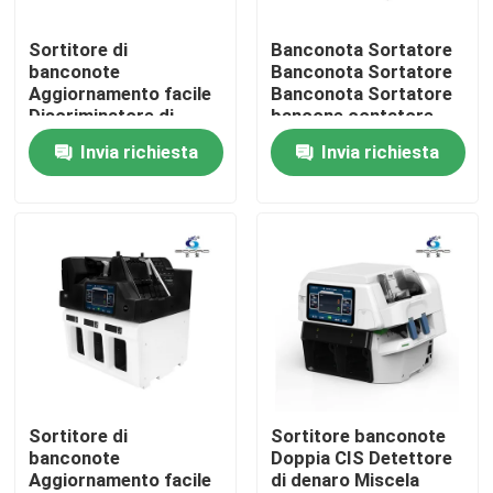
Sortitore di
Banconota Sortatore
Visita alla fabbrica
banconote
Banconota Sortatore
Aggiornamento facile
Banconota Sortatore
Discriminatore di
bancone contatore
Controllo di qualità
bollette di denaro
contatore di contanti
Invia richiesta
Invia richiesta
Nota automatica
USD Multi Currency
Counting Sorting
Contattaci
notizie
Tutti i casi
Richiedere un preventivo
Sortitore di
Sortitore banconote
banconote
Doppia CIS Detettore
Aggiornamento facile
di denaro Miscela
Macchina per la selezione delle banconote