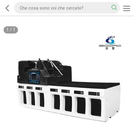
1
/
1