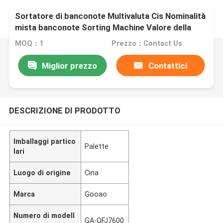
Sortatore di banconote Multivaluta Cis Nominalità
mista banconote Sorting Machine Valore della
bolletta Contagliere di denaro Mixbanknote sorter
MOQ：1
Prezzo：Contact Us
Machine
Miglior prezzo
Contattici
DESCRIZIONE DI PRODOTTO
Imballaggi partico
Palette
lari
Luogo di origine
Cina
Marca
Gooao
Numero di modell
GA-QFJ7600