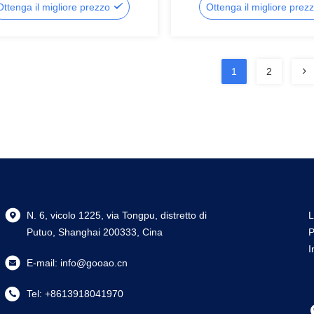
Ottenga il migliore prezzo
Ottenga il migliore prez
1
2
N. 6, vicolo 1225, via Tongpu, distretto di
L
Putuo, Shanghai 200333, Cina
P
I
E-mail:
info@gooao.cn
Tel:
+8613918041970