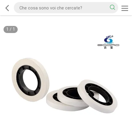
1
/
1