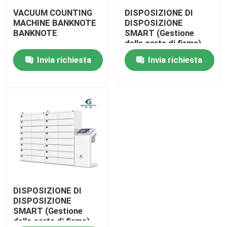
VACUUM COUNTING
DISPOSIZIONE DI
MACHINE BANKNOTE
DISPOSIZIONE
Visita alla fabbrica
BANKNOTE
SMART (Gestione
delle carte di firma)
Invia richiesta
Invia richiesta
Controllo di qualità
Contattaci
notizie
Tutti i casi
Richiedere un preventivo
DISPOSIZIONE DI
DISPOSIZIONE
SMART (Gestione
delle carte di firma)
Macchina per la selezione delle banconote