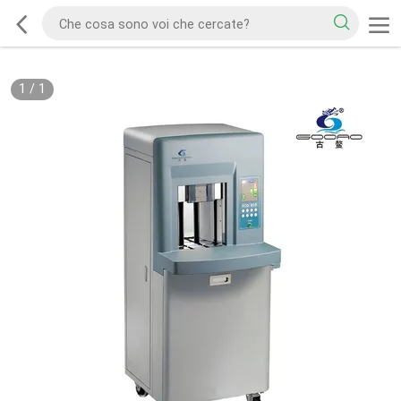
1
/
1